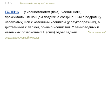
1992 …
Толковый словарь Ожегова
ГОЛЕНЬ
— у членистоногих (tibia), членик ноги,
проксимальным концом подвижно соединённый с бедром (у
насекомых) или с коленным члеником (у паукообразных), а
дистальным с лапкой, обычно членистой. У земноводных и
наземных позвоночных Г. (cms) отдел задней… …
Биологический
энциклопедический словарь