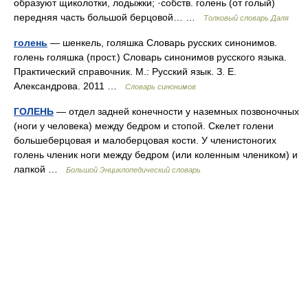
образуют щиколотки, лодыжки; ·собств. голень (от голый)
передняя часть большой берцовой… …
Толковый словарь Даля
голень
— шенкель, голяшка Словарь русских синонимов.
голень голяшка (прост.) Словарь синонимов русского языка.
Практический справочник. М.: Русский язык. З. Е.
Александрова. 2011 …
Словарь синонимов
ГОЛЕНЬ
— отдел задней конечности у наземных позвоночных
(ноги у человека) между бедром и стопой. Скелет голени
большеберцовая и малоберцовая кости. У членистоногих
голень членик ноги между бедром (или коленным члеником) и
лапкой …
Большой Энциклопедический словарь