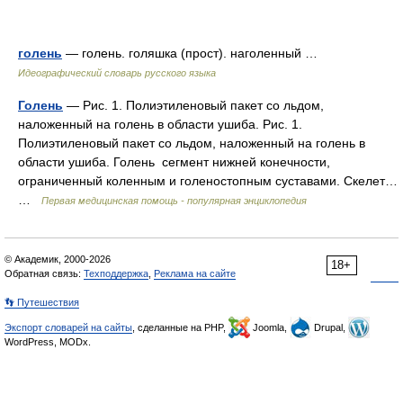
голень
— голень. голяшка (прост). наголенный …
Идеографический словарь русского языка
Голень
— Рис. 1. Полиэтиленовый пакет со льдом,
наложенный на голень в области ушиба. Рис. 1.
Полиэтиленовый пакет со льдом, наложенный на голень в
области ушиба. Голень сегмент нижней конечности,
ограниченный коленным и голеностопным суставами. Скелет…
…
Первая медицинская помощь - популярная энциклопедия
© Академик, 2000-2026
18+
Обратная связь:
Техподдержка
,
Реклама на сайте
👣 Путешествия
Экспорт словарей на сайты
, сделанные на PHP,
Joomla,
Drupal,
WordPress, MODx.