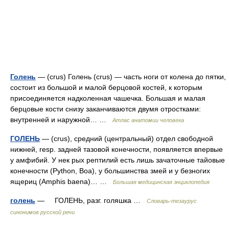
Голень
— (crus) Голень (crus) — часть ноги от колена до пятки,
состоит из большой и малой берцовой костей, к которым
присоединяется надколенная чашечка. Большая и малая
берцовые кости снизу заканчиваются двумя отростками:
внутренней и наружной… …
Атлас анатомии человека
ГОЛЕНЬ
— (crus), средний (центральный) отдел свободной
нижней, resp. задней тазовой конечности, появляется впервые
у амфибий. У нек рых рептилий есть лишь зачаточные тайовые
конечности (Python, Boa), у большинства змей и у безногих
ящериц (Amphis baena)… …
Большая медицинская энциклопедия
голень
— ГОЛЕНЬ, разг. голяшка …
Словарь-тезаурус
синонимов русской речи