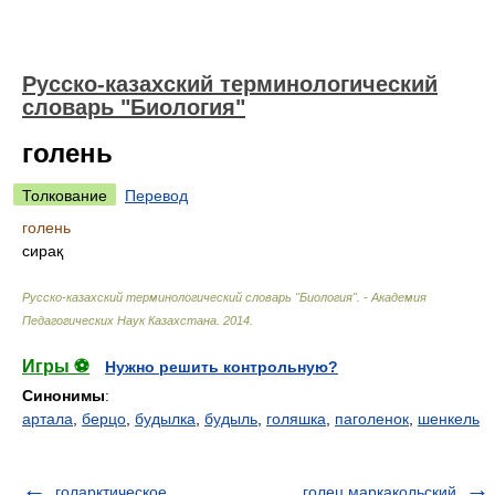
Русско-казахский терминологический
словарь "Биология"
голень
Толкование
Перевод
голень
сирақ
Русско-казахский терминологический словарь "Биология". - Академия
Педагогических Наук Казахстана
.
2014
.
Игры ⚽
Нужно решить контрольную?
Синонимы
:
артала
,
берцо
,
будылка
,
будыль
,
голяшка
,
паголенок
,
шенкель
голарктическое
голец маркакольский